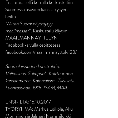
Ensimmäisellä kerralla keskusteltiin
Suomessa asuvien kanssa kysyen
heiltä
"Miten Suomi näyttäytyy
maailmassa?"
. Keskustelu käytiin
MAAILMANNÄYTTELYN
Facebook-sivulla osoitteessa
facebook.com/maailmannayttely123/
Suomalaisuuden konstruktio.
Valkoisuus. Sukupuoli. Kulttuurinen
kansanmurha. Kolonialismi. Talvisota.
Luontosuhde. 1918. ISÄM_MAA.
ENSI-ILTA:
15.10.2017
TYÖRYHMÄ: Markus Leikola, Aku
Meriläinen ja Jalmari Nummiluikki