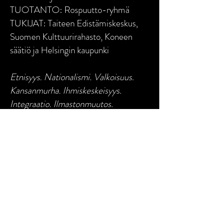
TUOTANTO: Rospuutto-ryhmä
TUKIJAT: Taiteen Edistämiskeskus,
Suomen Kulttuurirahasto, Koneen
säätiö ja Helsingin kaupunki
Etnisyys. Nationalismi. Valkoisuus.
Kansanmurha. Ihmiskeskeisyys.
Integraatio. Ilmastonmuutos.
Erimielisyys. Eettisyys. Identifikaatio.
Ryhmä. Yhteisö. Luonnonvarat.
Oikeudenmukaisuus. Luonnon
kantokyky.