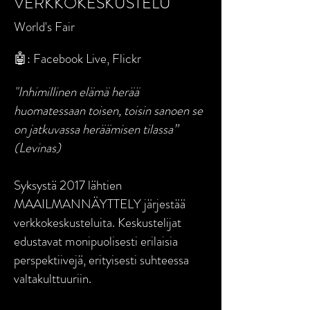
VERKKOKESKUSTELU
World's Fair
🤖
: Facebook Live, Flickr
"Inhimillinen elämä herää
huomatessaan toisen, toisin sanoen se
on jatkuvassa heräämisen tilassa”
(Levinas)
Syksystä 2017 lähtien
MAAILMANNÄYTTELY järjestää
verkkokeskusteluita. Keskustelijat
edustavat monipuolisesti erilaisia
perspektiivejä, erityisesti suhteessa
valtakulttuuriin.